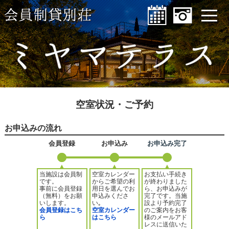
アクセス
特定商取引法に基づく表記
プライバシーポリシー
空室状況・ご予約
お申込みの流れ
会員登録
お申込み
お申込み完了
当施設は会員制
空室カレンダー
お支払い手続き
です。
からご希望の利
が終わりました
事前に会員登録
用日を選んでお
ら、お申込みが
（無料）をお願
申込みくださ
完了です。当施
いします。
い｡
設より予約完了
会員登録はこち
空室カレンダー
のご案内をお客
ら
はこちら
様のメールアド
レスに送信いた