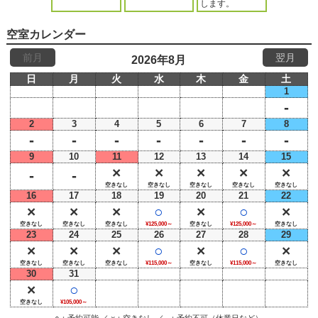
します。
空室カレンダー
2026年8月
日
月
火
水
木
金
土
1
-
2
3
4
5
6
7
8
-
-
-
-
-
-
-
9
10
11
12
13
14
15
×
×
×
×
×
-
-
空きなし
空きなし
空きなし
空きなし
空きなし
16
17
18
19
20
21
22
×
×
×
○
×
○
×
空きなし
空きなし
空きなし
¥125,000～
空きなし
¥125,000～
空きなし
23
24
25
26
27
28
29
×
×
×
○
×
○
×
空きなし
空きなし
空きなし
¥115,000～
空きなし
¥115,000～
空きなし
30
31
×
○
空きなし
¥105,000～